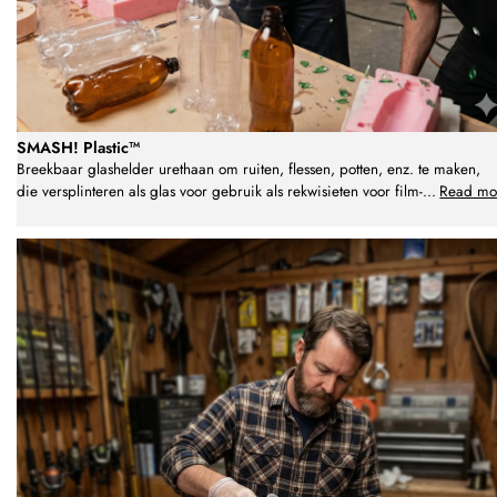
SMASH! Plastic™
Breekbaar glashelder urethaan om ruiten, flessen, potten, enz. te maken,
die versplinteren als glas voor gebruik als rekwisieten voor film-
...
Read mo