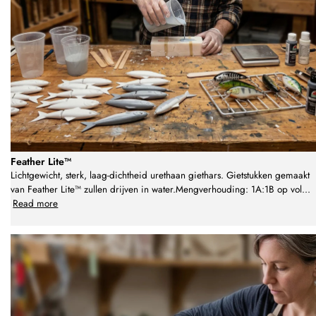
Feather Lite™
Lichtgewicht, sterk, laag-dichtheid urethaan giethars. Gietstukken gemaakt
van Feather Lite™ zullen drijven in water.Mengverhouding: 1A:1B op vol
...
Read more