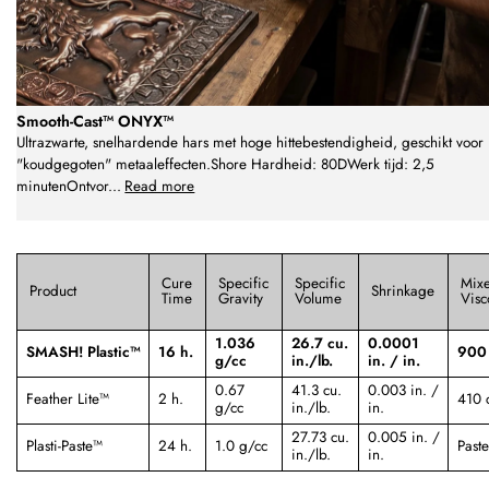
Smooth-Cast™ ONYX™
Ultrazwarte, snelhardende hars met hoge hittebestendigheid, geschikt voor
"koudgegoten" metaaleffecten.Shore Hardheid: 80DWerk tijd: 2,5
minutenOntvor
...
Read more
Cure
Specific
Specific
Mix
Product
Shrinkage
Time
Gravity
Volume
Visc
1.036
26.7 cu.
0.0001
SMASH! Plastic™
16 h.
900
g/cc
in./lb.
in. / in.
0.67
41.3 cu.
0.003 in. /
Feather Lite™
2 h.
410 
g/cc
in./lb.
in.
27.73 cu.
0.005 in. /
Plasti-Paste™
24 h.
1.0 g/cc
Paste
in./lb.
in.