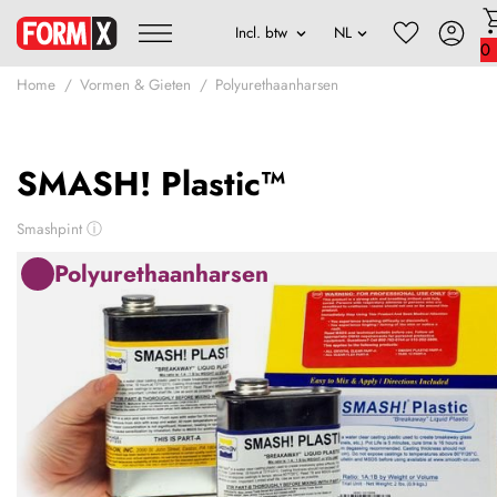
0
Home
Vormen & Gieten
Polyurethaanharsen
SMASH! Plastic™
Smashpint
ⓘ
Polyurethaanharsen