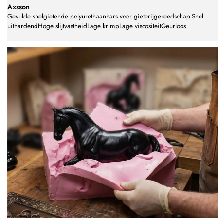
Axsson
Gevulde snelgietende polyurethaanhars voor gieterijgereedschap.Snel
uithardendHoge slijtvastheidLage krimpLage viscositeitGeurloos