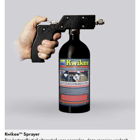
Kwikee™ Sprayer